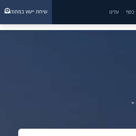
שיחת ייעוץ במתנה
 כסף
עלינו