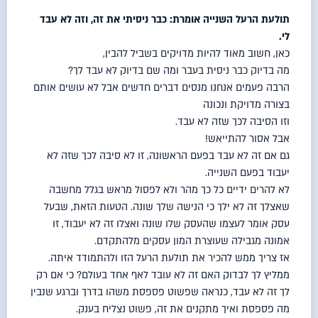
תולעת
הרעל
השנייה אומרת: כבר ניסיתי את זה, וזה לא עבד
לי.
כאן, חשוב מאוד להיות מדויקים בשביל להבין,
מה בדיוק כבר ניסית בעבר ומה שם בדיוק לא עבד לך?
הרבה פעמים אנחנו מנסים דברים חדשים אבל לא עושים אותם
בצורה מדויקת ונכונה
וזו הסיבה לכך שזה לא עבד.
אבל אסור להתייאש!
גם אם זה לא עבד בפעם הראשונה, זו לא סיבה לכך שזה לא
יעבוד בפעם השנייה.
לא להרים ידיים כל כך מהר ולא לפסול מראש בגלל מחשבה
שאצלך זה לא ילך כי הנישה שלך שונה. הטעות הזאת, שבעל
עסק אומר לעצמו שהעסק שלו שונה ואצלו זה לא יעבוד, זו
אמונה מגבילה שעוצרת המון עסקים מלהתקדם.
אז צריך ממש להכיר את תולעת
הרעל
הזו ולהתמודד איתה.
ממליץ לך לבדוק האם זה לא עובד לאף אחד בעולם? כי אם רק
לך זה לא עבד, כנראה שפשוט פספסת משהו בדרך וברגע שנבין
מה פספסת ואיך מתקנים את זה, פשוט נצליח בענק.